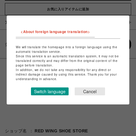
お気に入りアイテムに追加
アイテム説明 / 素材
<About foreign language translation>
シェアする
We will translate the homepage into a foreign language using the
automatic translation service.
Since this service is an automatic translation system, it may not be
translated correctly and may differ from the original content of the
page before translation.
In addition, we do not take any responsibility for any direct or
indirect damage caused by using this service. Thank you for your
understanding in advance.
Switch language
Cancel
ショップ名
RED WING SHOE STORE