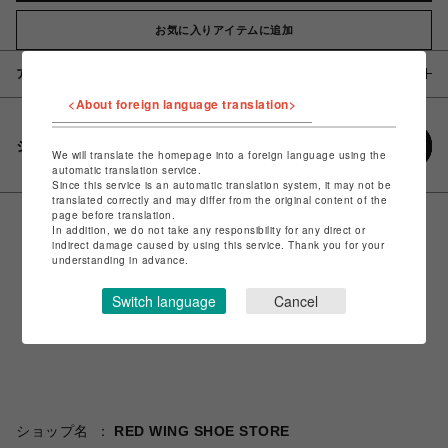
お気に入りアイテムに追加
アイテム説明 / 素材
<About foreign language translation>
シェアする
We will translate the homepage into a foreign language using the
automatic translation service.
Since this service is an automatic translation system, it may not be
translated correctly and may differ from the original content of the
page before translation.
In addition, we do not take any responsibility for any direct or
indirect damage caused by using this service. Thank you for your
understanding in advance.
Switch language
Cancel
ショップ名
RED WING SHOE STORE