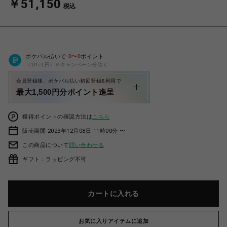
￥51,150
税込
ポケパル払いで
0
〜
0
ポイント
（1P=1円）※キャンペーン分除く
会員登録後、ポケパル払い初回登録&利用で
最大1,500円分ポイント進呈
獲得ポイントの確認方法は
こちら
販売期間 2023年12月08日 11時00分 〜
この商品について
問い合わせる
ギフト：ラッピング不可
カートに入れる
お気に入りアイテムに追加