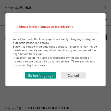
アイテム説明 / 素材
サイズ
<About foreign language translation>
シェアする
We will translate the homepage into a foreign language using the
automatic translation service.
Since this service is an automatic translation system, it may not be
translated correctly and may differ from the original content of the
page before translation.
In addition, we do not take any responsibility for any direct or
indirect damage caused by using this service. Thank you for your
understanding in advance.
Switch language
Cancel
ショップ名
RED WING SHOE STORE