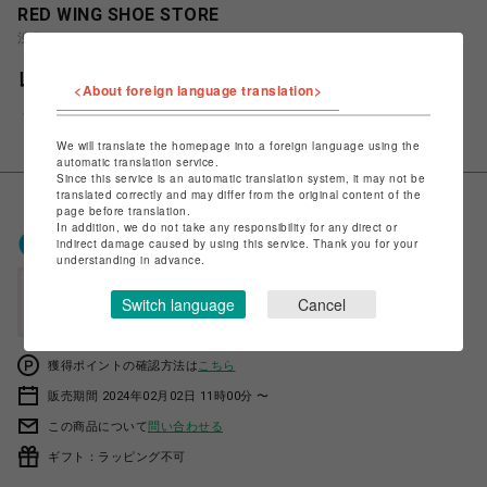
RED WING SHOE STORE
渋谷PARCO
レッドウィング CLASSIC CHELSEA 3192
<About foreign language translation>
￥48,400
税込
We will translate the homepage into a foreign language using the
automatic translation service.
Since this service is an automatic translation system, it may not be
translated correctly and may differ from the original content of the
page before translation.
In addition, we do not take any responsibility for any direct or
ポケパル払いで
0
〜
0
ポイント
indirect damage caused by using this service. Thank you for your
（1P=1円）※キャンペーン分除く
understanding in advance.
会員登録後、ポケパル払い初回登録&利用で
Switch language
Cancel
最大1,500円分ポイント進呈
獲得ポイントの確認方法は
こちら
販売期間 2024年02月02日 11時00分 〜
この商品について
問い合わせる
ギフト：ラッピング不可