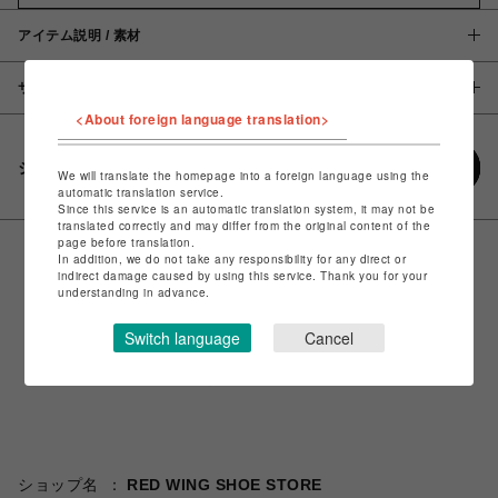
アイテム説明 / 素材
サイズ
<About foreign language translation>
シェアする
We will translate the homepage into a foreign language using the
automatic translation service.
Since this service is an automatic translation system, it may not be
translated correctly and may differ from the original content of the
page before translation.
In addition, we do not take any responsibility for any direct or
indirect damage caused by using this service. Thank you for your
understanding in advance.
Switch language
Cancel
ショップ名
RED WING SHOE STORE