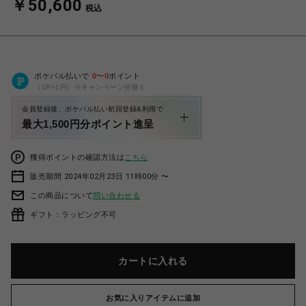
￥50,600
税込
ポケパル払いで
0
〜
0
ポイント
（1P=1円）※キャンペーン分除く
会員登録後、ポケパル払い初回登録&利用で
最大1,500円分ポイント進呈
獲得ポイントの確認方法は
こちら
販売期間 2024年02月23日 11時00分 〜
この商品について
問い合わせる
ギフト：ラッピング不可
カートに入れる
お気に入りアイテムに追加