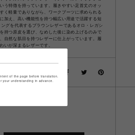
いう特徴を持っています。履きやすい足首丈のオッ
すく軽量でありながら、ワークブーツに求められる
に加え、高い機能性を持つ幅広い用途で活躍する短
ィングを代表するブラウンレザーであるオロ・レガシ
を持つ原皮を選び、なめした後に染め上げるのみで
、自然な肌目を持つレザーに仕上がっています。履
わいが深まるレザーです。
ontent of the page before translation.
for your understanding in advance.