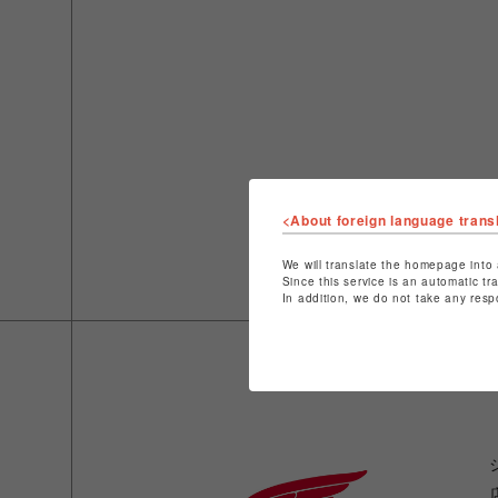
<About foreign language trans
We will translate the homepage into 
Since this service is an automatic tr
In addition, we do not take any resp