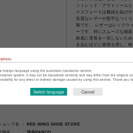
ントレッド・アウトソールと
クスフォードは靴紐を結びや
良質なレザーや堅牢なつくり
靴です。 レザーはレッドウ
ーです。特にスムーズな銀面
銀面に塗装を一切しないため
き込むほどに表情を増し、味
lation>
a foreign language using the automatic translation service.
シェアする
anslation system, it may not be translated correctly and may differ from the original c
onsibility for any direct or indirect damage caused by using this service. Thank you 
Switch language
Cancel
ショップ名
RED WING SHOE STORE
店舗名
渋谷PARCO