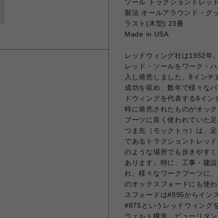
ソール トラクショントレッ
製法 オールアラウンド・グ
ラスト(木型) 23番
Made in USA
レッドウィング社は1952
レッド・ソールをワーク・ハ
入し発売しました。8インチ
成功を収め、数年で様々なバ
ドウィングを代表する6イン
時に発売されたものがオック
ブーツに良く使われていた足
つま先（モックトゥ）は、足
であるトラクショントレッド
のような場所でも歩きやすく
あります。特に、工事・建設
れ、様々なワークブーツに、
のオックスフォードにも使わ
スフォードは#895からイン
#875というレッドウィン
ウェルト構造、ピューリタン