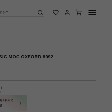
C MOC OXFORD 8092
ント
く
録&利用で
呈