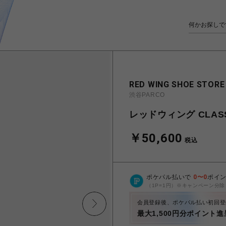
RED WING SHOE STORE
渋谷PARCO
レッドウィング CLASSI
￥50,600
税込
ポケパル払いで
0
〜
0
ポイ
（1P=1円）※キャンペーン分除
会員登録後、ポケパル払い初回登
最大1,500円分ポイント進