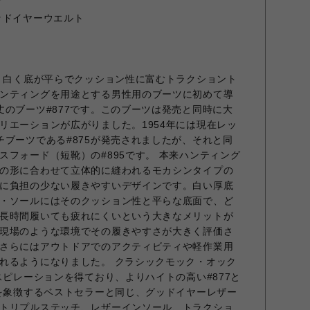
ド
ッドイヤーウエルト
年、白く底が平らでクッション性に富むトラクショント
ンティングを用途とする男性用のブーツに初めて導
丈のブーツ#877です。このブーツは発売と同時に大
リエーションが広がりました。1954年には現在レッ
チブーツである#875が発売されましたが、それと同
スフォード（短靴）の#895です。 本来ハンティング
の形に合わせて立体的に縫われるモカシンタイプの
に負担の少ない履きやすいデザインです。白い厚底
・ソールにはそのクッション性と平らな底面で、ど
長時間履いても疲れにくいという大きなメリットが
現場のような環境でその履きやすさが大きく評価さ
さらにはアウトドアでのアクティビティや軽作業用
れるようになりました。 クラシックモック・オック
スピレーションを得ており、よりハイトの高い#877と
グを象徴するベストセラーと同じ、グッドイヤーレザー
トリプルステッチ、レザーインソール、トラクショ