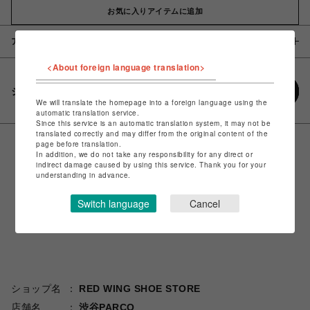
お気に入りアイテムに追加
アイテム説明 / 素材
<About foreign language translation>
シェアする
We will translate the homepage into a foreign language using the
automatic translation service.
Since this service is an automatic translation system, it may not be
translated correctly and may differ from the original content of the
page before translation.
In addition, we do not take any responsibility for any direct or
indirect damage caused by using this service. Thank you for your
understanding in advance.
Switch language
Cancel
ショップ名
RED WING SHOE STORE
店舗名
渋谷PARCO