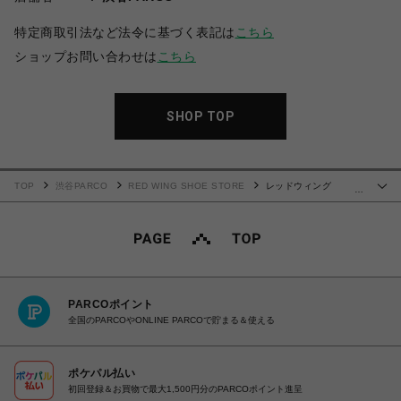
特定商取引法など法令に基づく表記は
こちら
ショップお問い合わせは
こちら
SHOP TOP
TOP
渋谷PARCO
RED WING SHOE STORE
レッドウィング
…
EILEEN アイリーン 3400(レディース)
PARCOポイント
全国のPARCOやONLINE PARCOで貯まる＆使える
ポケパル払い
初回登録＆お買物で最大1,500円分のPARCOポイント進呈