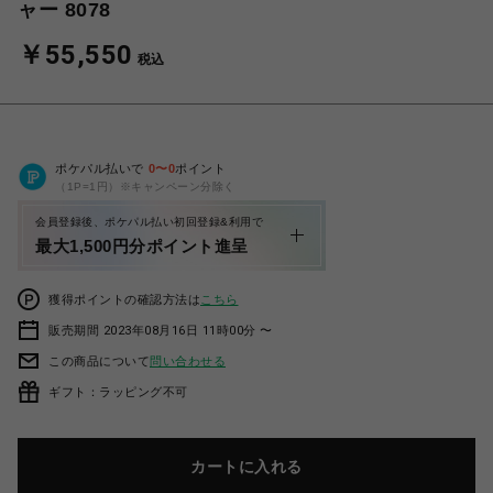
ャー 8078
￥55,550
税込
ポケパル払いで
0
〜
0
ポイント
（1P=1円）※キャンペーン分除く
会員登録後、ポケパル払い初回登録&利用で
最大1,500円分ポイント進呈
獲得ポイントの確認方法は
こちら
販売期間 2023年08月16日 11時00分 〜
この商品について
問い合わせる
ギフト：ラッピング不可
カートに入れる