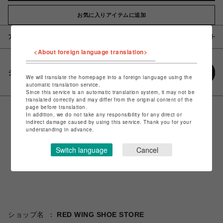
お気に入りアイテムに追加
アイテム説明 / 素材
<About foreign language translation>
シェアする
We will translate the homepage into a foreign language using the
automatic translation service.
Since this service is an automatic translation system, it may not be
translated correctly and may differ from the original content of the
page before translation.
In addition, we do not take any responsibility for any direct or
indirect damage caused by using this service. Thank you for your
understanding in advance.
Switch language
Cancel
ショップ名
RED WING SHOE STORE