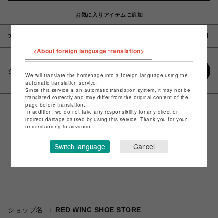
お気に入りアイテムに追加
アイテム説明 / 素材
<About foreign language translation>
シェアする
We will translate the homepage into a foreign language using the
automatic translation service.
Since this service is an automatic translation system, it may not be
translated correctly and may differ from the original content of the
page before translation.
In addition, we do not take any responsibility for any direct or
indirect damage caused by using this service. Thank you for your
understanding in advance.
Switch language
Cancel
ショップ名
RED WING SHOE STORE