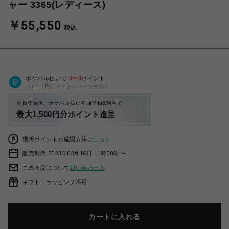
ャー 3365(レディース)
￥55,550
税込
ポケパル払いで
0
〜
0
ポイント
（1P=1円）※キャンペーン分除く
会員登録後、ポケパル払い初回登録&利用で
最大1,500円分ポイント進呈
獲得ポイントの確認方法は
こちら
販売期間 2023年03月16日 11時00分 〜
この商品について
問い合わせる
ギフト：ラッピング不可
カートに入れる