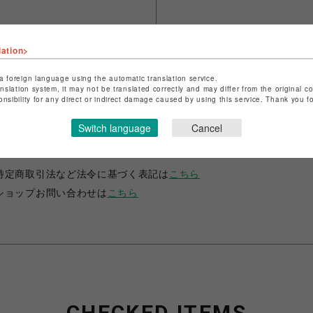
lation>
a foreign language using the automatic translation service.
anslation system, it may not be translated correctly and may differ from the original c
onsibility for any direct or indirect damage caused by using this service. Thank you 
Switch language
Cancel
ショップ名
fantasy village
店舗名
池袋PARCO
特定商取引法など法令に基づく表記は
こちら
ショップお問い合わせは
こちら
CHECKED ITEMS