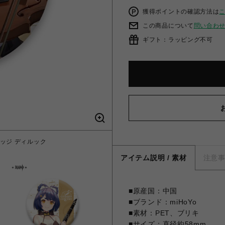
獲得ポイントの確認方法は
この商品について
問い合わ
ギフト：ラッピング不可
缶バッジ ディルック
【原神】GENSHIN 
アイテム説明 / 素材
注意
■原産国：中国
■ブランド：miHoYo
■素材：PET、ブリキ
■サイズ：直径約58mm