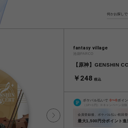
fantasy village
池袋PARCO
【原神】GENSHIN C
￥248
税込
ポケパル払いで
0
〜
0
ポイ
（1P=1円）※キャンペーン分除
会員登録後、ポケパル払い初回登
最大1,500円分ポイント進