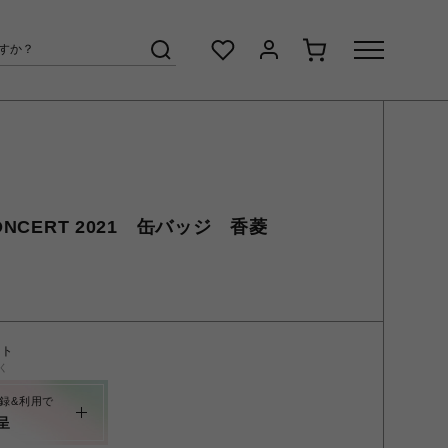
ONCERT 2021 缶バッジ 香菱
ント
く
録&利用で
呈