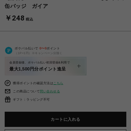
缶バッジ ガイア
￥248
税込
ポケパル払いで
0
〜
0
ポイント
（1P=1円）※キャンペーン分除く
会員登録後、ポケパル払い初回登録&利用で
最大1,500円分ポイント進呈
獲得ポイントの確認方法は
こちら
この商品について
問い合わせる
ギフト：ラッピング不可
カートに入れる