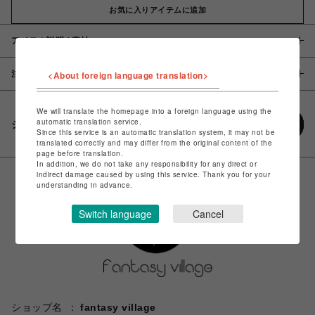
お気に入りアイテムに追加
アイテム説明 / 素材
注意事項
<About foreign language translation>
We will translate the homepage into a foreign language using the
automatic translation service.
シェアする
Since this service is an automatic translation system, it may not be
translated correctly and may differ from the original content of the
page before translation.
In addition, we do not take any responsibility for any direct or
indirect damage caused by using this service. Thank you for your
understanding in advance.
Switch language
Cancel
ショップ名
fantasy village