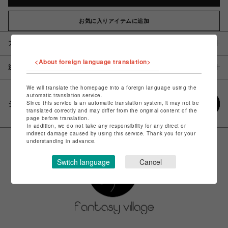
お気に入りアイテムに追加
アイテム説明 / 素材
<About foreign language translation>
注意事項
We will translate the homepage into a foreign language using the
automatic translation service.
Since this service is an automatic translation system, it may not be
シェアする
translated correctly and may differ from the original content of the
page before translation.
In addition, we do not take any responsibility for any direct or
indirect damage caused by using this service. Thank you for your
understanding in advance.
Switch language
Cancel