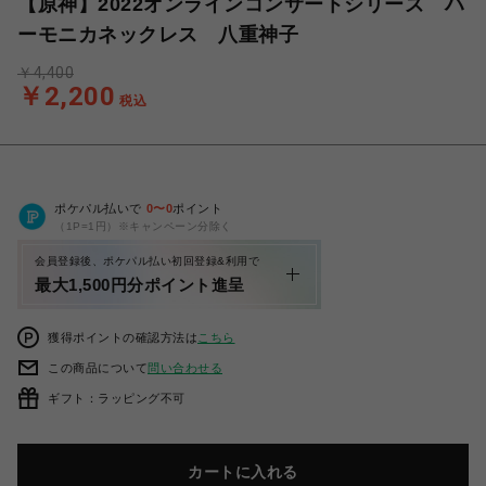
【原神】2022オンラインコンサートシリーズ ハ
ーモニカネックレス 八重神子
￥4,400
￥2,200
税込
ポケパル払いで
0
〜
0
ポイント
（1P=1円）※キャンペーン分除く
会員登録後、ポケパル払い初回登録&利用で
最大1,500円分ポイント進呈
獲得ポイントの確認方法は
こちら
この商品について
問い合わせる
ギフト：ラッピング不可
カートに入れる