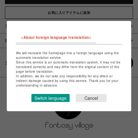
お気に入りアイテムに追加
アイテム説明 / 素材
<About foreign language translation>
注意事項
We will translate the homepage into a foreign language using the
automatic translation service.
Since this service is an automatic translation system, it may not be
シェアする
translated correctly and may differ from the original content of the
page before translation.
In addition, we do not take any responsibility for any direct or
indirect damage caused by using this service. Thank you for your
understanding in advance.
Switch language
Cancel