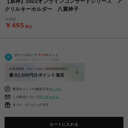
【原神】2022オンラインコンサートシリーズ ア
クリルキーホルダー 八重神子
￥990
￥495
税込
ポケパル払いで
0
〜
0
ポイント
（1P=1円）※キャンペーン分除く
会員登録後、ポケパル払い初回登録&利用で
最大1,500円分ポイント進呈
獲得ポイントの確認方法は
こちら
この商品について
問い合わせる
ギフト：ラッピング不可
カートに入れる