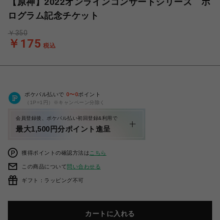
【原神】2022オンラインコンサートシリーズ ホ
ログラム記念チケット
￥350
￥175
税込
ポケパル払いで
0
〜
0
ポイント
（1P=1円）※キャンペーン分除く
会員登録後、ポケパル払い初回登録&利用で
最大1,500円分ポイント進呈
獲得ポイントの確認方法は
こちら
この商品について
問い合わせる
ギフト：ラッピング不可
カートに入れる