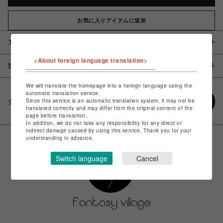
お気に入りアイテムに追加
アイテム説明 / 素材
<About foreign language translation>
注意事項
We will translate the homepage into a foreign language using the
automatic translation service.
Since this service is an automatic translation system, it may not be
シェアする
translated correctly and may differ from the original content of the
page before translation.
In addition, we do not take any responsibility for any direct or
indirect damage caused by using this service. Thank you for your
understanding in advance.
Switch language
Cancel