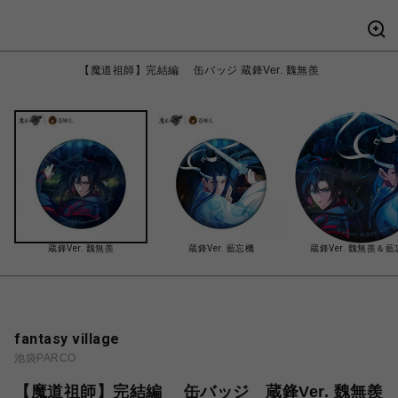
【魔道祖師】完結編 缶バッジ 蔵鋒Ver. 魏無羨
蔵鋒Ver. 魏無羨
蔵鋒Ver. 藍忘機
蔵鋒Ver. 魏無羨＆
fantasy village
池袋PARCO
【魔道祖師】完結編 缶バッジ 蔵鋒Ver. 魏無羨