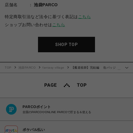
店舗名
池袋PARCO
特定商取引法など法令に基づく表記は
こちら
ショップお問い合わせは
こちら
SHOP TOP
TOP
池袋PARCO
fantasy village
【魔道祖師】完結編 缶バッジ
…
蔵鋒Ver. 魏無羨＆藍忘機
PARCOポイント
全国のPARCOやONLINE PARCOで貯まる＆使える
ポケパル払い