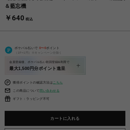
＆藍忘機
￥640
税込
ポケパル払いで
0
〜
0
ポイント
（1P=1円）※キャンペーン分除く
会員登録後、ポケパル払い初回登録&利用で
最大1,500円分ポイント進呈
獲得ポイントの確認方法は
こちら
この商品について
問い合わせる
ギフト：ラッピング不可
カートに入れる