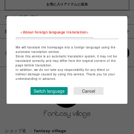
お気に入りアイテムに追加
アイテム説明 / 素材
注意事項
<About foreign language translation>
We will translate the homepage into a foreign language using the
automatic translation service.
シェアする
Since this service is an automatic translation system, it may not be
translated correctly and may differ from the original content of the
page before translation.
In addition, we do not take any responsibility for any direct or
indirect damage caused by using this service. Thank you for your
understanding in advance.
Switch language
Cancel
ショップ名
fantasy village