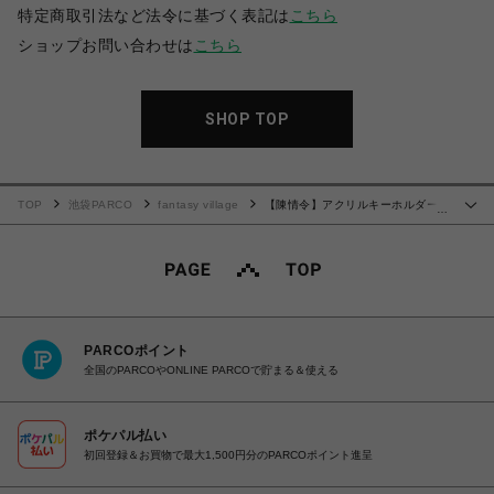
特定商取引法など法令に基づく表記は
こちら
ショップお問い合わせは
こちら
SHOP TOP
TOP
池袋PARCO
fantasy village
【陳情令】アクリルキーホルダー
…
藍忘機C
PARCOポイント
全国のPARCOやONLINE PARCOで貯まる＆使える
ポケパル払い
初回登録＆お買物で最大1,500円分のPARCOポイント進呈