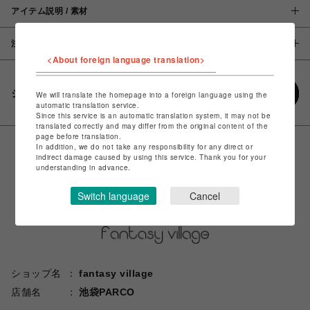
アイテム説明 / 素材
注意事項
<About foreign language translation>
シェアする
We will translate the homepage into a foreign language using the
automatic translation service.
Since this service is an automatic translation system, it may not be
translated correctly and may differ from the original content of the
page before translation.
In addition, we do not take any responsibility for any direct or
indirect damage caused by using this service. Thank you for your
understanding in advance.
Switch language
Cancel
ショップ名
fantasy village
店舗名
池袋PARCO