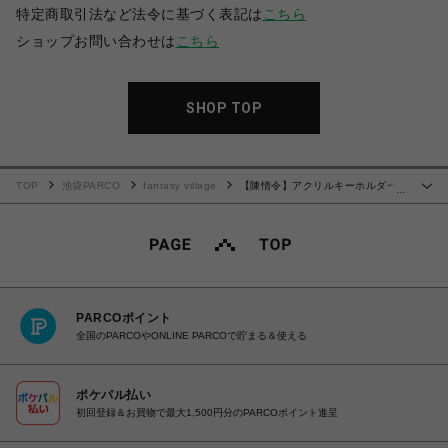
特定商取引法など法令に基づく表記は
こちら
ショップお問い合わせは
こちら
SHOP TOP
TOP
池袋PARCO
fantasy village
【陳情令】アクリルキーホルダー
…
藍忘機D
PARCOポイント
全国のPARCOやONLINE PARCOで貯まる＆使える
ポケパル払い
初回登録＆お買物で最大1,500円分のPARCOポイント進呈