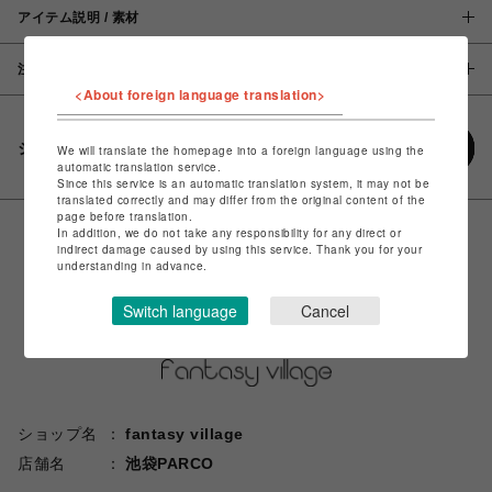
アイテム説明 / 素材
注意事項
<About foreign language translation>
シェアする
We will translate the homepage into a foreign language using the
automatic translation service.
Since this service is an automatic translation system, it may not be
translated correctly and may differ from the original content of the
page before translation.
In addition, we do not take any responsibility for any direct or
indirect damage caused by using this service. Thank you for your
understanding in advance.
Switch language
Cancel
ショップ名
fantasy village
店舗名
池袋PARCO