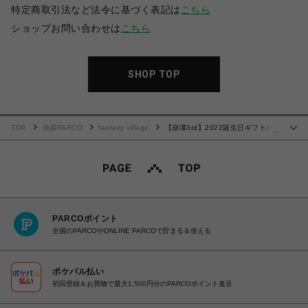
特定商取引法など法令に基づく表記は
こちら
ショップお問い合わせは
こちら
SHOP TOP
TOP
池袋PARCO
fantasy village
【崩壊3rd】2022誕生日ギフトパッ
…
ク 八重桜
PARCOポイント
全国のPARCOやONLINE PARCOで貯まる＆使える
ポケパル払い
初回登録＆お買物で最大1,500円分のPARCOポイント進呈