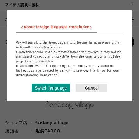
アイテム説明 / 素材
注意事項
<About foreign language translation>
シェアする
We will translate the homepage into a foreign language using the
automatic translation service.
Since this service is an automatic translation system, it may not be
translated correctly and may differ from the original content of the
page before translation.
In addition, we do not take any responsibility for any direct or
indirect damage caused by using this service. Thank you for your
understanding in advance.
Switch language
Cancel
ショップ名
fantasy village
店舗名
池袋PARCO