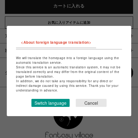
カートに入れる
お気に入りアイテムに追加
アイテム説明 / 素材
<About foreign language translation>
注意事項
We will translate the homepage into a foreign language using the
automatic translation service.
Since this service is an automatic translation system, it may not be
translated correctly and may differ from the original content of the
シェアする
page before translation.
In addition, we do not take any responsibility for any direct or
indirect damage caused by using this service. Thank you for your
understanding in advance.
Switch language
Cancel