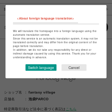
注意事項
<About foreign language translation>
シェアする
We will translate the homepage into a foreign language using the
automatic translation service.
Since this service is an automatic translation system, it may not be
translated correctly and may differ from the original content of the
page before translation.
In addition, we do not take any responsibility for any direct or
indirect damage caused by using this service. Thank you for your
understanding in advance.
Switch language
Cancel
ショップ名
fantasy village
店舗名
池袋PARCO
特定商取引法など法令に基づく表記は
こちら