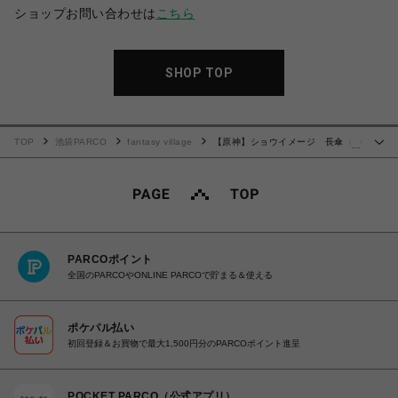
ショップお問い合わせは
こちら
SHOP TOP
TOP
池袋PARCO
fantasy village
【原神】ショウイメージ 長傘（特
…
典付き）
PARCOポイント
全国のPARCOやONLINE PARCOで貯まる＆使える
ポケパル払い
初回登録＆お買物で最大1,500円分のPARCOポイント進呈
POCKET PARCO（公式アプリ）