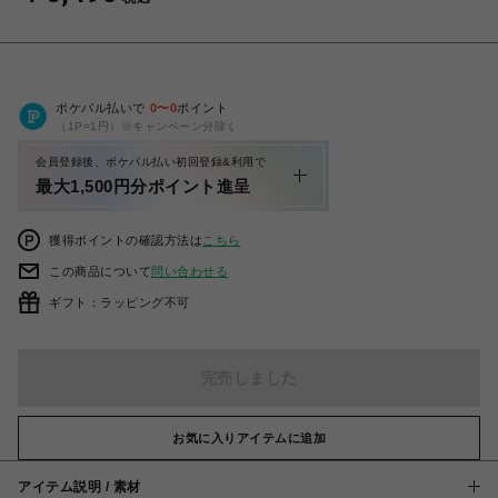
ポケパル払いで
0
〜
0
ポイント
（1P=1円）※キャンペーン分除く
会員登録後、ポケパル払い初回登録&利用で
最大1,500円分ポイント進呈
獲得ポイントの確認方法は
こちら
この商品について
問い合わせる
ギフト：ラッピング不可
完売しました
お気に入りアイテムに追加
アイテム説明 / 素材