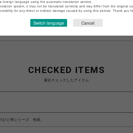
a foreign language using the automatic translation service.
anslation system, it may not be translated correctly and may differ from the original c
特定商取引法など法令に基づく表記は
こちら
onsibility for any direct or indirect damage caused by using this service. Thank you 
ショップお問い合わせは
こちら
Switch language
Cancel
CHECKED ITEMS
最近チェックしたアイテム
のひと時シリーズ 色紙