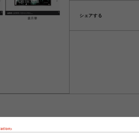
シェアする
森月黎
lation>
ショップ名
fantasy village
店舗名
池袋PARCO