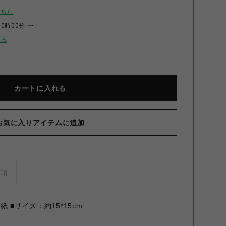
こちら
00時00分 〜
せる
カートに入れる
お気に入りアイテムに追加
ンのひと時シリーズ 色紙 左京静真 左京静真
事項
紙 ■サイズ：約15*15cm