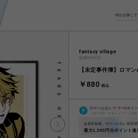
fantasy village
池袋PARCO
【未定事件簿】ロマン
￥880
税込
ポケパル払いで
0
〜
0
ポイ
（1P=1円）※キャンペーン分除
会員登録後、ポケパル払い初回登
最大1,500円分ポイント進