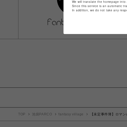
We will translate the homepage into 
Since this service is an automatic tr
In addition, we do not take any resp
TOP
池袋PARCO
fantasy village
【未定事件簿】ロマン