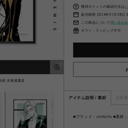
獲得ポイントの確認方法は
販売期間 2024年01月28日 
この商品について
問い合わ
ギフト：ラッピング不可
色紙 水無瀬夏彦
【未定事件簿】ロマ
アイテム説明 / 素材
注意
■ブランド：miHoYo ■素材：