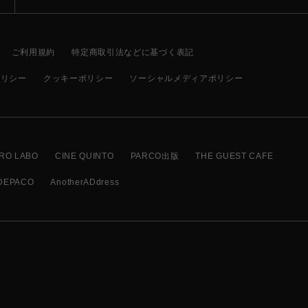
ご利用規約
特定商取引法などに基づく表記
ポリシー
クッキーポリシー
ソーシャルメディアポリシー
RO LABO
CINE QUINTO
PARCO出版
THE GUEST CAFE
DEPACO
AnotherADdress