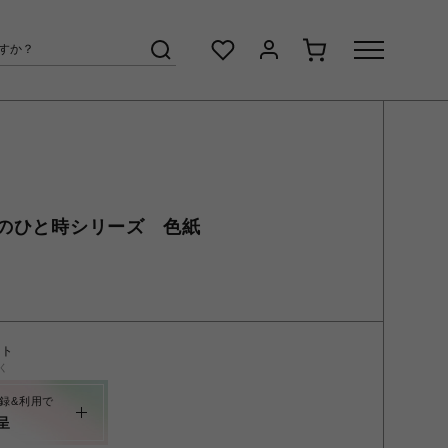
のひと時シリーズ 色紙
ント
く
録&利用で
呈