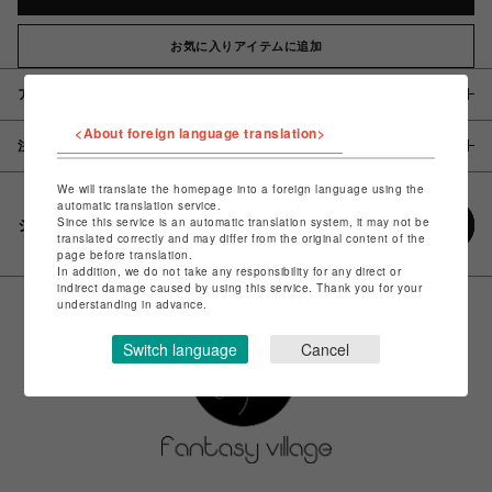
お気に入りアイテムに追加
アイテム説明 / 素材
<About foreign language translation>
注意事項
We will translate the homepage into a foreign language using the
automatic translation service.
Since this service is an automatic translation system, it may not be
シェアする
translated correctly and may differ from the original content of the
page before translation.
In addition, we do not take any responsibility for any direct or
indirect damage caused by using this service. Thank you for your
understanding in advance.
Switch language
Cancel