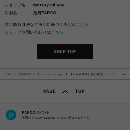
ショップ名
fantasy village
店舗名
池袋PARCO
特定商取引法など法令に基づく表記は
こちら
ショップお問い合わせは
こちら
SHOP TOP
TOP
池袋PARCO
fantasy village
【未定事件簿】冬日暖意シリーズ
…
ちびキャラアクリルスタンド 和泉景
PARCOポイント
全国のPARCOやONLINE PARCOで貯まる＆使える