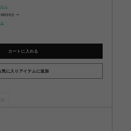
こちら
00時00分 〜
せる
カートに入れる
お気に入りアイテムに追加
日シリーズ アクリルボード 左京静真 左京静真
事項