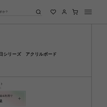
日シリーズ アクリルボード
ント
く
録&利用で
呈