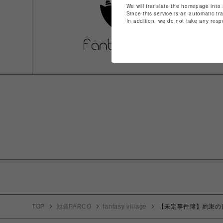
We will translate the homepage into 
Since this service is an automatic tr
In addition, we do not take any resp
TOP
池袋PARCO
fantasy village
【未定事件簿】約束の