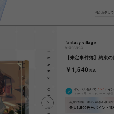
fantasy village
池袋PARCO
【未定事件簿】約束の
￥1,540
税込
ポケパル払いで
0
〜
0
ポイ
（1P=1円）※キャンペーン分除
会員登録後、ポケパル払い初回登
最大1,500円分ポイント進