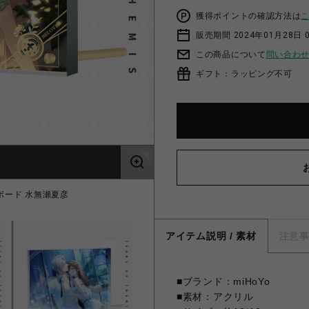
獲得ポイントの確認方法は
販売期間 2024年01月28日 
この商品について
問い合わ
ギフト：ラッピング不可
ボード 水無瀬夏彦
【未定事件簿】約束の
アイテム説明 / 素材
注意
■ブランド：miHoYo
■素材：アクリル