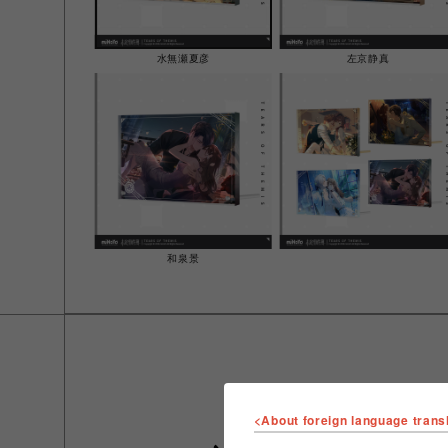
水無瀬夏彦
左京静真
和泉景
<About foreign language trans