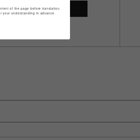
SHOP TOP
ontent of the page before translation.
for your understanding in advance.