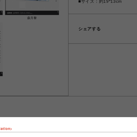
■サイズ：約19*13cm
森月黎
シェアする
lation>
ショップ名
fantasy village