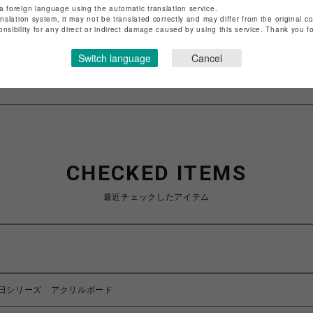
店舗名
池袋PARCO
a foreign language using the automatic translation service.
anslation system, it may not be translated correctly and may differ from the original c
onsibility for any direct or indirect damage caused by using this service. Thank you 
特定商取引法など法令に基づく表記は
こちら
ショップお問い合わせは
こちら
Switch language
Cancel
CHECKED ITEMS
最近チェックしたアイテム
日シリーズ アクリルボード