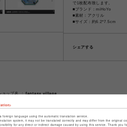
で1枚配布致します。
■ブランド：miHoYo
■素材：アクリル
■サイズ：約6.2*7.5cm
シェアする
ショップ名
fantasy village
店舗名
池袋PARCO
lation>
特定商取引法など法令に基づく表記は
こちら
a foreign language using the automatic translation service.
ショップお問い合わせは
こちら
anslation system, it may not be translated correctly and may differ from the original c
onsibility for any direct or indirect damage caused by using this service. Thank you 