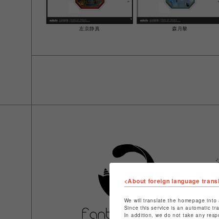
左京静真
森月黎
<About foreign language trans
We will translate the homepage into 
Since this service is an automatic tr
In addition, we do not take any resp