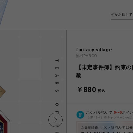
fantasy village
池袋PARCO
【未定事件簿】約束の
黎
￥880
税込
ポケパル払いで
0
〜
0
ポイ
（1P=1円）※キャンペーン分除
会員登録後、ポケパル払い初回登