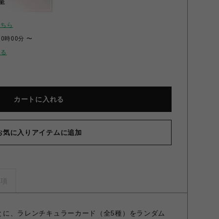
呈
こちら
00時00分 〜
せる
カートに入れる
お気に入りアイテムに追加
日シリーズ アクリルキーホルダー 森月黎 森月黎
事項
げごとに、ラレンチキュラーカード（全5種）をランダム