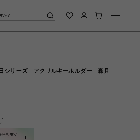
日シリーズ アクリルキーホルダー 森月
ント
く
録&利用で