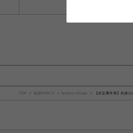
TOP
池袋PARCO
fantasy village
【未定事件簿】約束の