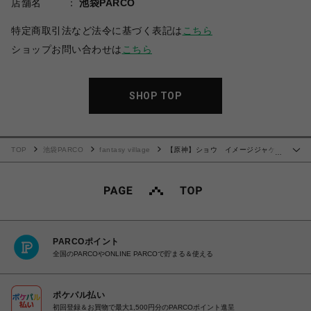
店舗名
池袋PARCO
特定商取引法など法令に基づく表記は
こちら
ショップお問い合わせは
こちら
SHOP TOP
TOP
池袋PARCO
fantasy village
【原神】ショウ イメージジャケッ
…
ト（アクリルスタンドキーホルダー付き） XL
PARCOポイント
全国のPARCOやONLINE PARCOで貯まる＆使える
ポケパル払い
初回登録＆お買物で最大1,500円分のPARCOポイント進呈