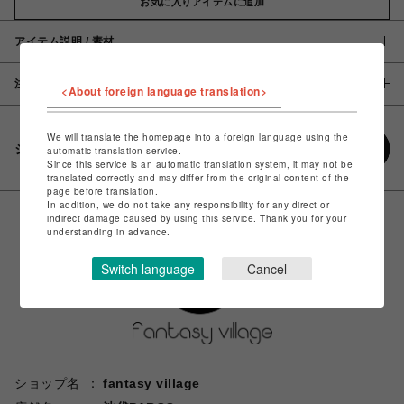
お気に入りアイテムに追加
アイテム説明 / 素材
注意事項
<About foreign language translation>
We will translate the homepage into a foreign language using the
シェアする
automatic translation service.
Since this service is an automatic translation system, it may not be
translated correctly and may differ from the original content of the
page before translation.
In addition, we do not take any responsibility for any direct or
indirect damage caused by using this service. Thank you for your
understanding in advance.
Switch language
Cancel
ショップ名
fantasy village