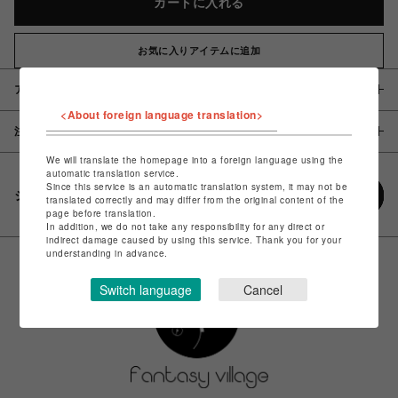
カートに入れる
お気に入りアイテムに追加
アイテム説明 / 素材
<About foreign language translation>
注意事項
We will translate the homepage into a foreign language using the
automatic translation service.
Since this service is an automatic translation system, it may not be
シェアする
translated correctly and may differ from the original content of the
page before translation.
In addition, we do not take any responsibility for any direct or
indirect damage caused by using this service. Thank you for your
understanding in advance.
Switch language
Cancel