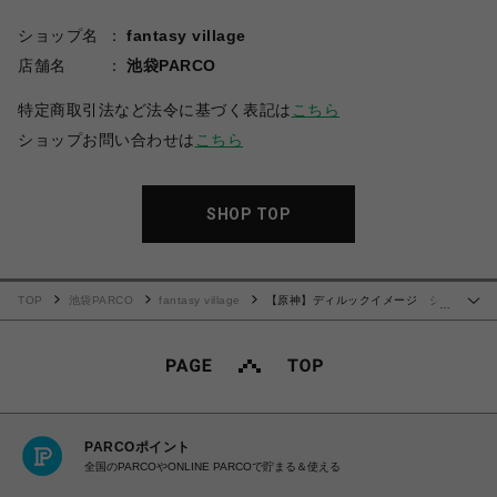
ショップ名
fantasy village
店舗名
池袋PARCO
特定商取引法など法令に基づく表記は
こちら
ショップお問い合わせは
こちら
SHOP TOP
TOP
池袋PARCO
fantasy village
【原神】ディルックイメージ シャ
…
ツ （アクリルスタンドキーホルダー付）
PARCOポイント
全国のPARCOやONLINE PARCOで貯まる＆使える