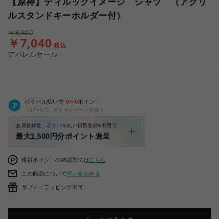
【原神】ディルックイメージ シャツ （アクリ
ルスタンドキーホルダー付）
￥8,800
￥7,040
税込
アパレルセール
ポケパル払いで
0
〜
0
ポイント
（1P=1円）※キャンペーン分除く
会員登録後、ポケパル払い初回登録&利用で
最大1,500円分ポイント進呈
獲得ポイントの確認方法は
こちら
この商品について
問い合わせる
ギフト：ラッピング不可