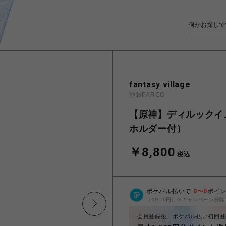
fantasy village
池袋PARCO
【原神】ディルックイ
ホルダー付）
￥8,800
税込
ポケパル払いで
0
〜
0
ポイ
（1P=1円）※キャンペーン分除
会員登録後、ポケパル払い初回登