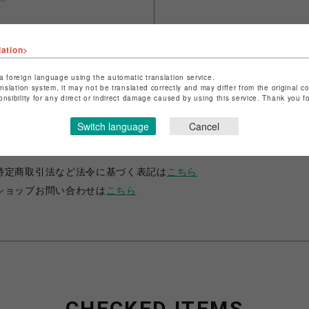
lation>
a foreign language using the automatic translation service.
anslation system, it may not be translated correctly and may differ from the original c
onsibility for any direct or indirect damage caused by using this service. Thank you 
Switch language
Cancel
ショップ名
fantasy village
店舗名
池袋PARCO
特定商取引法など法令に基づく表記は
こちら
ショップお問い合わせは
こちら
CHECKED ITEMS