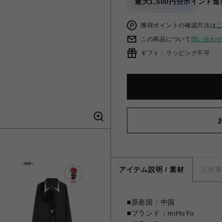
最大1,500円分ポイント進
獲得ポイントの確認方法は
この商品について
問い合わ
ギフト：ラッピング不可
アイテム説明 / 素材
注意
■原産国：中国
■ブランド：miHoYo