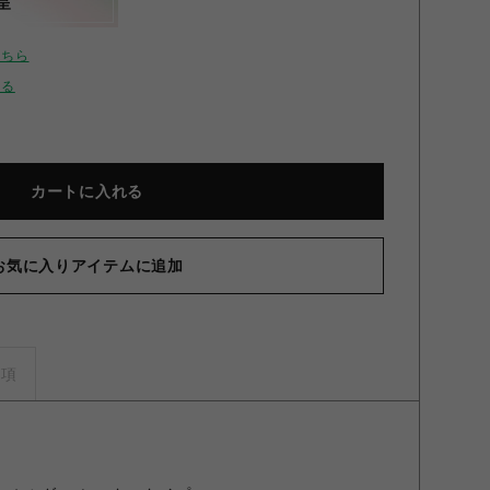
呈
こちら
せる
カートに入れる
お気に入りアイテムに追加
【原神
事項