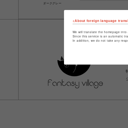
ダークグレー
<About foreign language trans
We will translate the homepage into 
Since this service is an automatic tr
In addition, we do not take any resp