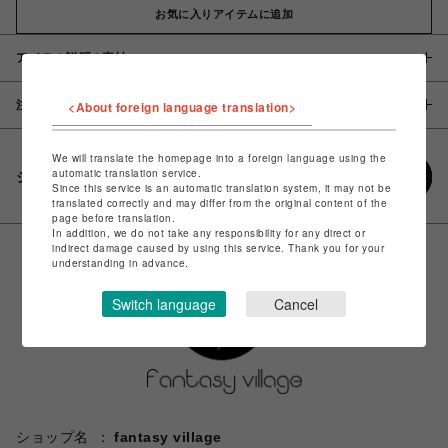
お気に入りアイテムに追加
アイテム説明 / 素材
注意事項
<About foreign language translation>
We will translate the homepage into a foreign language using the
automatic translation service.
シェアする
Since this service is an automatic translation system, it may not be
translated correctly and may differ from the original content of the
page before translation.
In addition, we do not take any responsibility for any direct or
indirect damage caused by using this service. Thank you for your
understanding in advance.
Switch language
Cancel
ショップ名
fantasy village