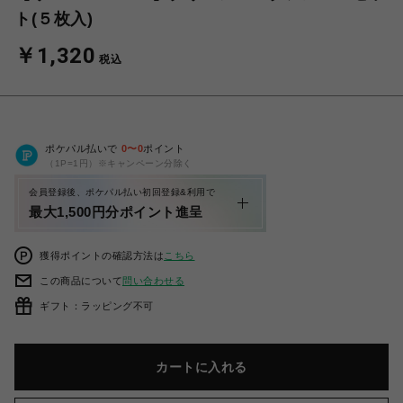
ト(５枚入)
￥1,320
税込
ポケパル払いで
0
〜
0
ポイント
（1P=1円）※キャンペーン分除く
会員登録後、ポケパル払い初回登録&利用で
最大1,500円分ポイント進呈
獲得ポイントの確認方法は
こちら
この商品について
問い合わせる
ギフト：ラッピング不可
カートに入れる