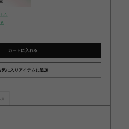
呈
こちら
せる
カートに入れる
お気に入りアイテムに追加
ークアルバム CGホログラムチケットセット(2枚入) 幕が下
【リ
りる時 幕が下りる時
事項