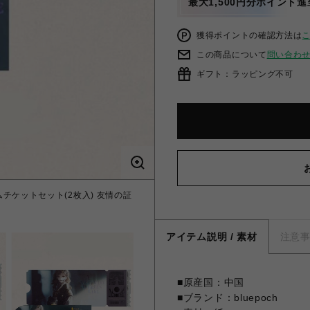
最大1,500円分ポイント進
獲得ポイントの確認方法は
この商品について
問い合わ
ギフト：ラッピング不可
チケットセット(2枚入) 友情の証
【リバース：1999】グリーンレ
アイテム説明 / 素材
注意
■原産国：中国
■ブランド：bluepoch