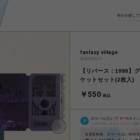
fantasy village
池袋PARCO
【リバース：1999】
ケットセット(2枚入)
￥550
税込
ポケパル払いで
0
〜
0
ポイ
（1P=1円）※キャンペーン分除
会員登録後、ポケパル払い初回登