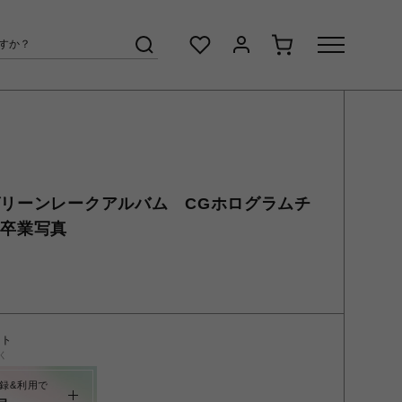
グリーンレークアルバム CGホログラムチ
 卒業写真
ント
く
録&利用で