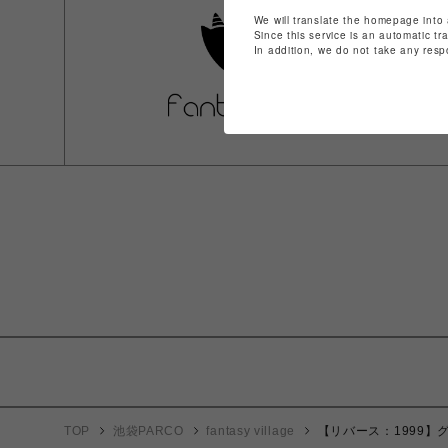
We will translate the homepage into 
Since this service is an automatic tr
In addition, we do not take any resp
TOP
池袋PARCO
fantasy village
【リバース：1999】