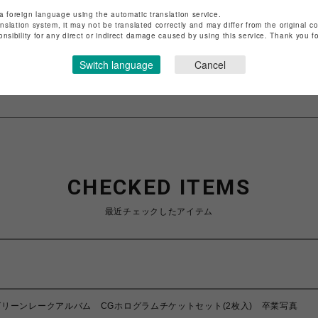
a foreign language using the automatic translation service.
店舗名
池袋PARCO
anslation system, it may not be translated correctly and may differ from the original c
onsibility for any direct or indirect damage caused by using this service. Thank you 
特定商取引法など法令に基づく表記は
こちら
Switch language
Cancel
ショップお問い合わせは
こちら
CHECKED ITEMS
最近チェックしたアイテム
グリーンレークアルバム CGホログラムチケットセット(2枚入) 卒業写真