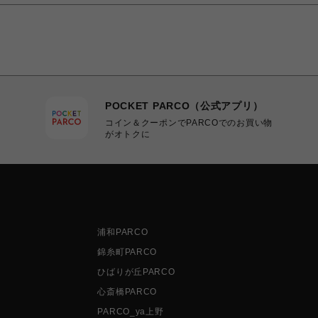
POCKET PARCO（公式アプリ）
コイン＆クーポンでPARCOでのお買い物
がオトクに
浦和PARCO
錦糸町PARCO
ひばりが丘PARCO
心斎橋PARCO
PARCO_ya上野