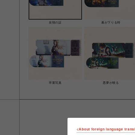
友情の証
幕が下りる時
卒業写真
悪夢が映る
<About foreign language trans