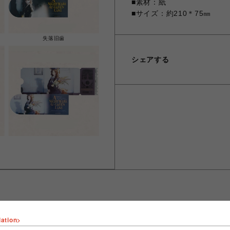
■素材：紙
■サイズ：約210＊75㎜
失落旧歯
シェアする
lation>
ショップ名
fantasy village