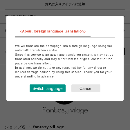
お気に入りアイテムに追加
アイテム説明 / 素材
注意事項
<About foreign language translation>
We will translate the homepage into a foreign language using the
automatic translation service.
シェアする
Since this service is an automatic translation system, it may not be
translated correctly and may differ from the original content of the
page before translation.
In addition, we do not take any responsibility for any direct or
indirect damage caused by using this service. Thank you for your
understanding in advance.
Switch language
Cancel
ショップ名
fantasy village