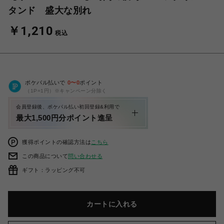
タンド 盛大な別れ
￥1,210
税込
ポケパル払いで
0
〜
0
ポイント
（1P=1円）※キャンペーン分除く
会員登録後、ポケパル払い初回登録&利用で
最大1,500円分ポイント進呈
獲得ポイントの確認方法は
こちら
この商品について
問い合わせる
ギフト：ラッピング不可
カートに入れる