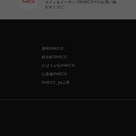
コイン＆クーポンでPARCOでのお買い物
がオトクに
浦和PARCO
錦糸町PARCO
ひばりが丘PARCO
心斎橋PARCO
PARCO_ya上野