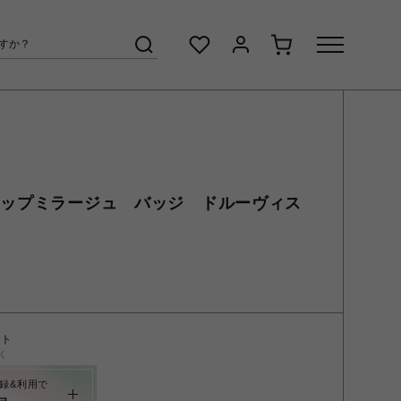
】ポップミラージュ バッジ ドルーヴィス
ント
く
録&利用で