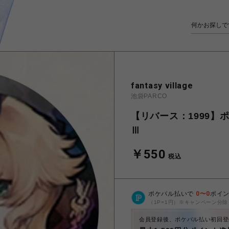
fantasy village
池袋PARCO
【リバース：1999
Ⅲ
￥550
税込
ポケパル払いで
0
〜
0
ポイ
（1P=1円）※キャンペーン分除
会員登録後、ポケパル払い初回登