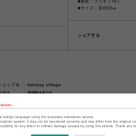
■素材：ブリキ＋PET
■サイズ：直径58㎜
シェアする
ショップ名
fantasy village
店舗名
池袋PARCO
lation>
特定商取引法など法令に基づく表記は
こちら
ショップお問い合わせは
こちら
a foreign language using the automatic translation service.
anslation system, it may not be translated correctly and may differ from the original c
onsibility for any direct or indirect damage caused by using this service. Thank you 