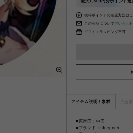
最大1,500円分ポイント進
獲得ポイントの確認方法は
この商品について
問い合わ
ギフト：ラッピング不可
アイテム説明 / 素材
注意
■原産国：中国
■ブランド：bluepoch