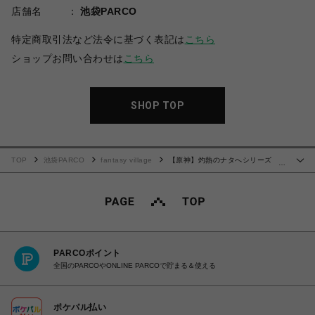
店舗名
池袋PARCO
特定商取引法など法令に基づく表記は
こちら
ショップお問い合わせは
こちら
SHOP TOP
TOP
池袋PARCO
fantasy village
【原神】灼熱のナタへシリーズ ち
…
びキャラアクリルキーホルダー ムアラニ
PARCOポイント
全国のPARCOやONLINE PARCOで貯まる＆使える
ポケパル払い