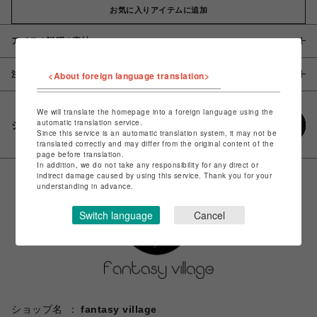
お気に入りアイテムに追加
アイテム説明 / 素材
注意事項
<About foreign language translation>
We will translate the homepage into a foreign language using the
automatic translation service.
シェアする
Since this service is an automatic translation system, it may not be
translated correctly and may differ from the original content of the
page before translation.
In addition, we do not take any responsibility for any direct or
indirect damage caused by using this service. Thank you for your
understanding in advance.
Switch language
Cancel
ショップ名
fantasy village