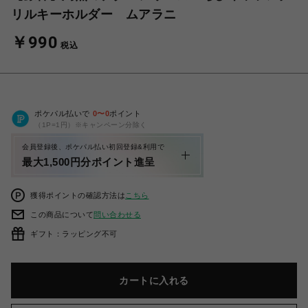
リルキーホルダー ムアラニ
￥990
税込
ポケパル払いで
0
〜
0
ポイント
（1P=1円）※キャンペーン分除く
会員登録後、ポケパル払い初回登録&利用で
最大1,500円分ポイント進呈
獲得ポイントの確認方法は
こちら
この商品について
問い合わせる
ギフト：ラッピング不可
カートに入れる