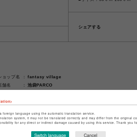
シェアする
ショップ名
fantasy village
店舗名
池袋PARCO
特定商取引法など法令に基づく表記は
こちら
lation>
ショップお問い合わせは
こちら
a foreign language using the automatic translation service.
anslation system, it may not be translated correctly and may differ from the original c
onsibility for any direct or indirect damage caused by using this service. Thank you 
Switch language
Cancel