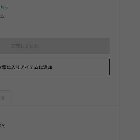
こちら
せる
完売しました
お気に入りアイテムに追加
事項
0％