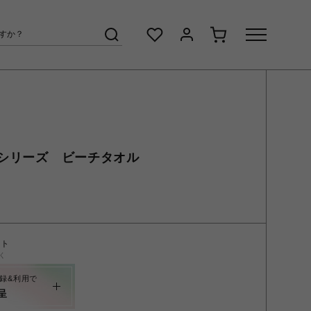
シリーズ ビーチタオル
ント
く
録&利用で
呈