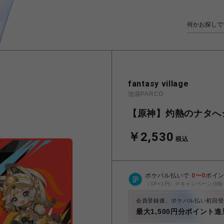
fantasy village
池袋PARCO
【原神】灼熱のナタへ
￥2,530
税込
ポケパル払いで
0
〜
0
ポイ
（1P=1円）※キャンペーン分除
会員登録後、ポケパル払い初回登
最大1,500円分ポイント進