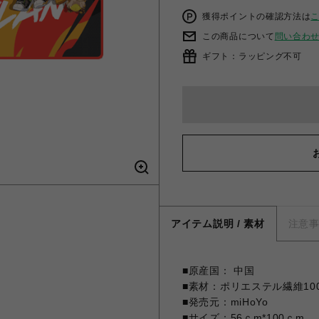
獲得ポイントの確認方法は
この商品について
問い合わ
ギフト：ラッピング不可
アイテム説明 / 素材
注意
■原産国： 中国
■素材：ポリエステル繊維10
■発売元：miHoYo
■サイズ：56ｃm*100ｃm