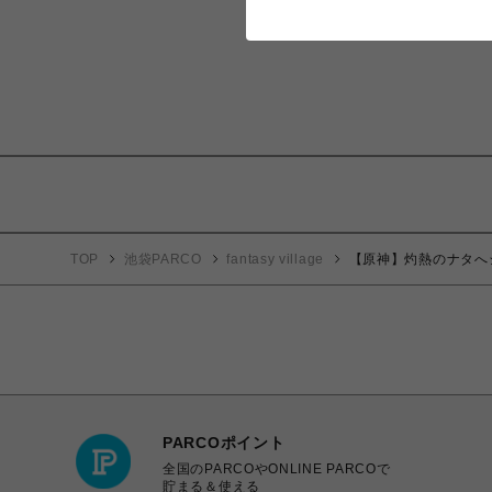
TOP
池袋PARCO
fantasy village
【原神】灼熱のナタへ
PARCOポイント
全国のPARCOやONLINE PARCOで
貯まる＆使える