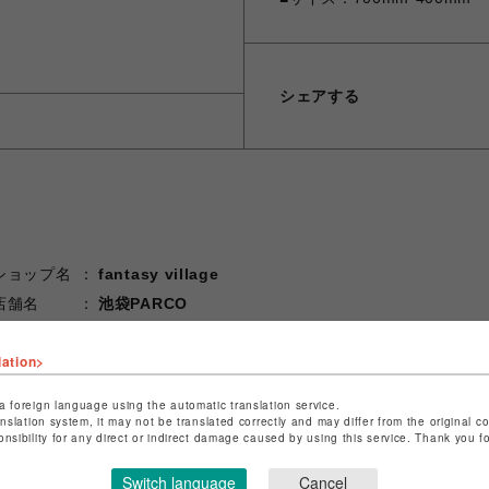
シェアする
ショップ名
fantasy village
店舗名
池袋PARCO
特定商取引法など法令に基づく表記は
こちら
lation>
ショップお問い合わせは
こちら
a foreign language using the automatic translation service.
anslation system, it may not be translated correctly and may differ from the original c
onsibility for any direct or indirect damage caused by using this service. Thank you 
Switch language
Cancel