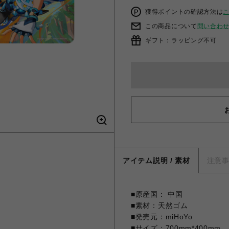
獲得ポイントの確認方法は
この商品について
問い合わ
ギフト：ラッピング不可
アイテム説明 / 素材
注意
■原産国： 中国
■素材：天然ゴム
■発売元：miHoYo
■サイズ：700mm*400mm