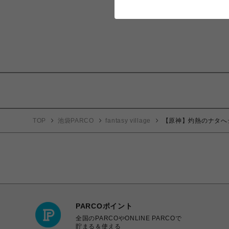
TOP
池袋PARCO
fantasy village
【原神】灼熱のナタへ
PARCOポイント
全国のPARCOやONLINE PARCOで
貯まる＆使える