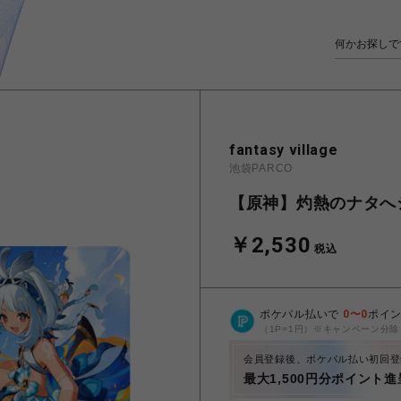
fantasy village
池袋PARCO
【原神】灼熱のナタへ
￥2,530
税込
ポケパル払いで
0
〜
0
ポイ
（1P=1円）※キャンペーン分除
会員登録後、ポケパル払い初回登
最大1,500円分ポイント進