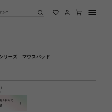
シリーズ マウスパッド
ント
く
録&利用で
呈