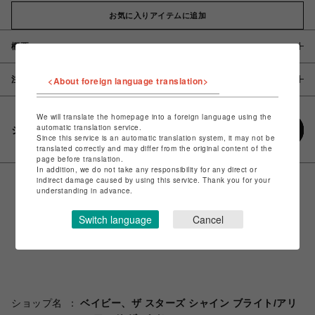
お気に入りアイテムに追加
概要
注意事項
<About foreign language translation>
We will translate the homepage into a foreign language using the
automatic translation service.
シェアする
Since this service is an automatic translation system, it may not be
translated correctly and may differ from the original content of the
page before translation.
In addition, we do not take any responsibility for any direct or
indirect damage caused by using this service. Thank you for your
understanding in advance.
Switch language
Cancel
ショップ名
ベイビー、ザ スターズ シャイン ブライト/アリ