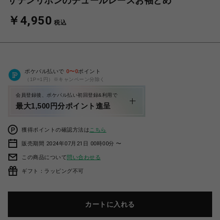
サテンリボンのチュールレースお袖とめ
￥4,950
税込
ポケパル払いで
0
〜
0
ポイント
（1P=1円）※キャンペーン分除く
会員登録後、ポケパル払い初回登録&利用で
最大1,500円分ポイント進呈
獲得ポイントの確認方法は
こちら
販売期間 2024年07月21日 00時00分 〜
この商品について
問い合わせる
ギフト：ラッピング不可
カートに入れる