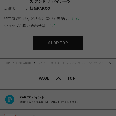
ス アンド ザ パイレーツ
店舗名
仙台PARCO
特定商取引法など法令に基づく表記は
こちら
ショップお問い合わせは
こちら
SHOP TOP
TOP
仙台PARCO
ベイビー、ザ スターズ シャイン ブライト/アリス アン
…
ド ザ パイレーツ
サテンリボンのチュールレースお袖とめ
PARCOポイント
全国のPARCOやONLINE PARCOで貯まる＆使える