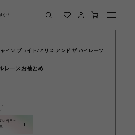
ャイン ブライト/アリス アンド ザ パイレーツ
ルレースお袖とめ
ント
く
録&利用で
呈