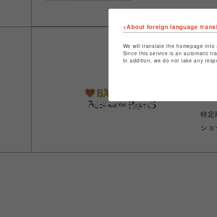
<About foreign language trans
We will translate the homepage into 
Since this service is an automatic tr
In addition, we do not take any resp
ショ
店舗
特定
ショ