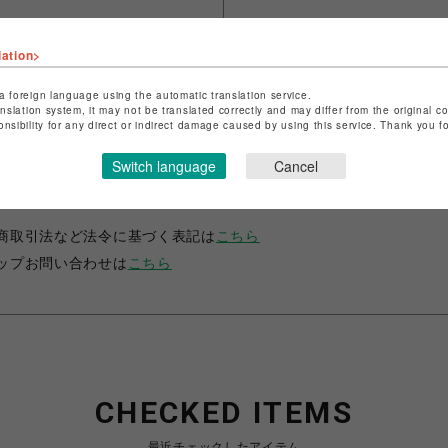
lation>
a foreign language using the automatic translation service.
anslation system, it may not be translated correctly and may differ from the original c
onsibility for any direct or indirect damage caused by using this service. Thank you 
ップ名
ベイビー、ザ スターズ シャイン ブライト/アリス アンド 
Switch language
Cancel
パイレーツ
名
仙台PARCO
商取引法など法令に基づく表記は
こちら
ップお問い合わせは
こちら
CHECKED ITEMS
最近チェックしたアイテム