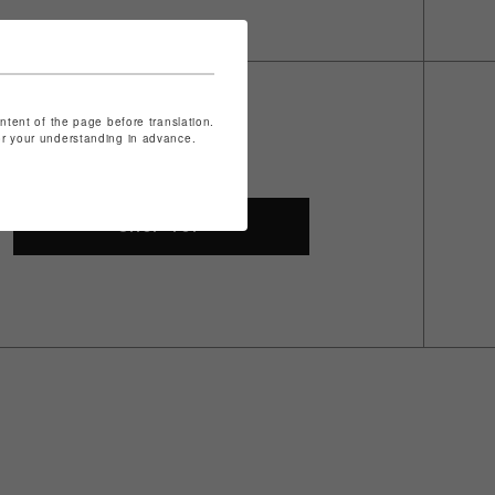
ontent of the page before translation.
for your understanding in advance.
ザ
SHOP TOP