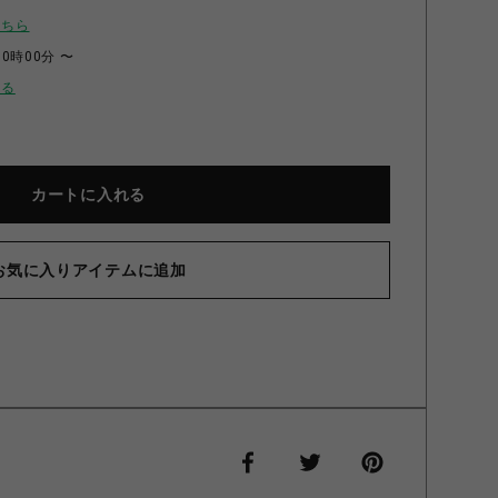
こちら
00時00分 〜
せる
カートに入れる
お気に入りアイテムに追加
ボンのチュールレースお袖とめ ピンク