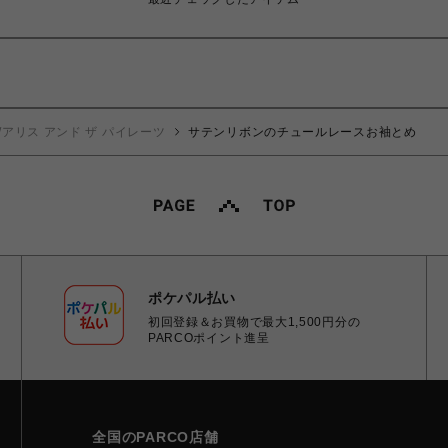
/アリス アンド ザ パイレーツ
サテンリボンのチュールレースお袖とめ
ポケパル払い
初回登録＆お買物で最大1,500円分の
PARCOポイント進呈
全国のPARCO店舗