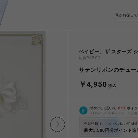
ベイビー、ザ スターズ シ
仙台PARCO
サテンリボンのチュー
￥4,950
税込
ポケパル払いで
0
〜
0
ポイ
（1P=1円）※キャンペーン分除
会員登録後、ポケパル払い初回登
最大1,500円分ポイント進