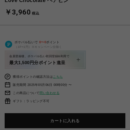
Love Chocolate ヘアピン
￥3,960
税込
ポケパル払いで
0
〜
0
ポイント
（1P=1円）※キャンペーン分除く
会員登録後、ポケパル払い初回登録&利用で
最大1,500円分ポイント進呈
獲得ポイントの確認方法は
こちら
販売期間 2025年05月06日 00時00分 〜
この商品について
問い合わせる
ギフト：ラッピング不可
カートに入れる