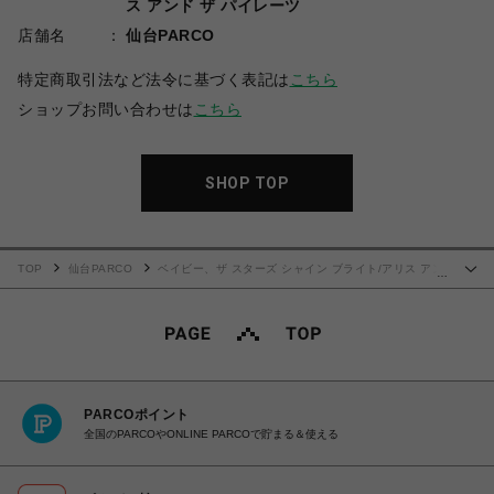
ス アンド ザ パイレーツ
店舗名
仙台PARCO
特定商取引法など法令に基づく表記は
こちら
ショップお問い合わせは
こちら
SHOP TOP
TOP
仙台PARCO
ベイビー、ザ スターズ シャイン ブライト/アリス アン
…
ド ザ パイレーツ
Love Chocolate ヘアピン
PARCOポイント
全国のPARCOやONLINE PARCOで貯まる＆使える