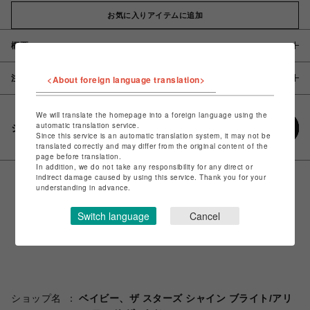
お気に入りアイテムに追加
概要
注意事項
<About foreign language translation>
We will translate the homepage into a foreign language using the
automatic translation service.
シェアする
Since this service is an automatic translation system, it may not be
translated correctly and may differ from the original content of the
page before translation.
In addition, we do not take any responsibility for any direct or
indirect damage caused by using this service. Thank you for your
understanding in advance.
Switch language
Cancel
ショップ名
ベイビー、ザ スターズ シャイン ブライト/アリ