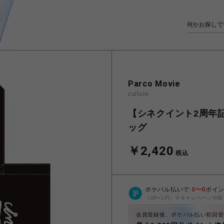
Parco Movie
culture
【シネクイント2周年記念
ッグ
￥2,420
税込
ポケパル払いで
0
〜
0
ポイ
（1P=1円）※キャンペーン分除
会員登録後、ポケパル払い初回登