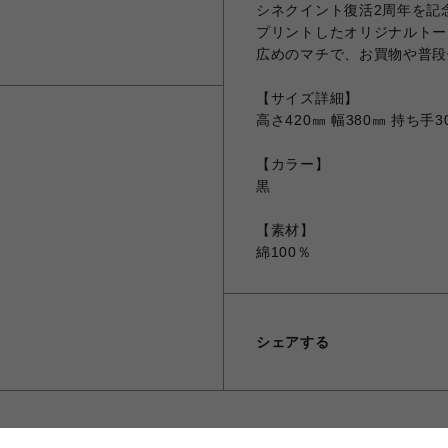
シネクイント復活2周年を記念
プリントしたオリジナルトート
広めのマチで、お買物や普段
【サイズ詳細】
高さ420㎜ 幅380㎜ 持ち手3
【カラー】
黒
【素材】
綿100％
シェアする