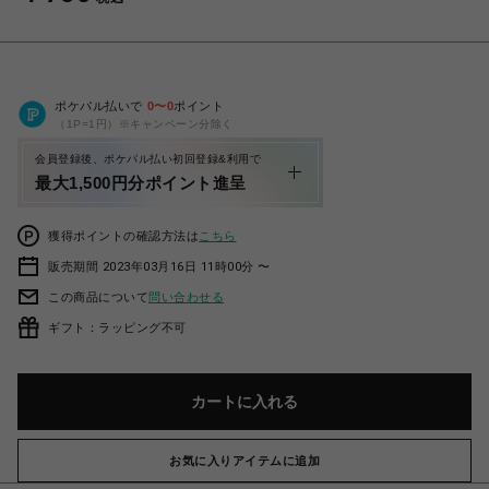
ポケパル払いで
0
〜
0
ポイント
（1P=1円）※キャンペーン分除く
会員登録後、ポケパル払い初回登録&利用で
最大1,500円分ポイント進呈
獲得ポイントの確認方法は
こちら
販売期間 2023年03月16日 11時00分 〜
この商品について
問い合わせる
ギフト：ラッピング不可
カートに入れる
お気に入りアイテムに追加