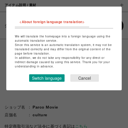
アイテム説明 / 素材
<About foreign language translation>
シェアする
We will translate the homepage into a foreign language using the
automatic translation service.
Since this service is an automatic translation system, it may not be
translated correctly and may differ from the original content of the
page before translation.
In addition, we do not take any responsibility for any direct or
indirect damage caused by using this service. Thank you for your
understanding in advance.
Switch language
Cancel
ショップ名
Parco Movie
店舗名
culture
特定商取引法など法令に基づく表記は
こちら