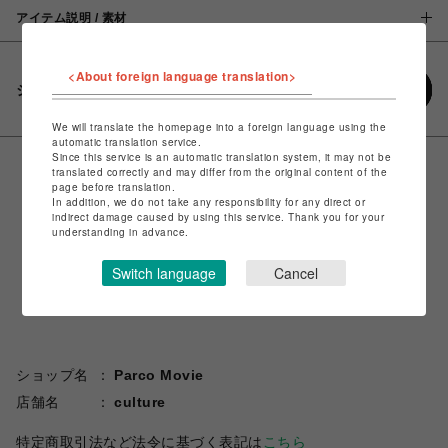
アイテム説明 / 素材
<About foreign language translation>
シェアする
We will translate the homepage into a foreign language using the
automatic translation service.
Since this service is an automatic translation system, it may not be
translated correctly and may differ from the original content of the
page before translation.
In addition, we do not take any responsibility for any direct or
indirect damage caused by using this service. Thank you for your
understanding in advance.
Switch language
Cancel
ショップ名
Parco Movie
店舗名
culture
特定商取引法など法令に基づく表記は
こちら