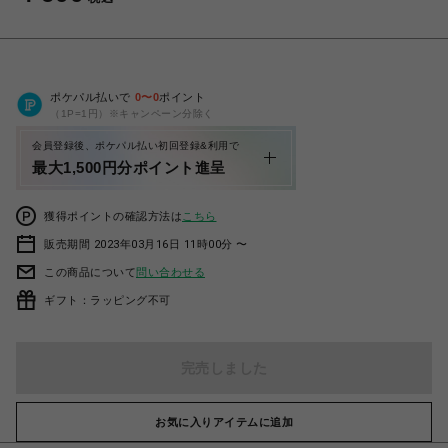
ポケパル払いで
0
〜
0
ポイント
（1P=1円）※キャンペーン分除く
会員登録後、ポケパル払い初回登録&利用で
最大1,500円分ポイント進呈
獲得ポイントの確認方法は
こちら
販売期間 2023年03月16日 11時00分 〜
この商品について
問い合わせる
ギフト：ラッピング不可
完売しました
お気に入りアイテムに追加