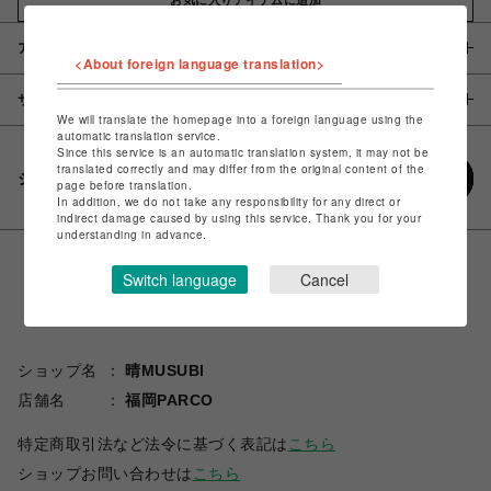
アイテム説明 / 素材
<About foreign language translation>
サイズ
We will translate the homepage into a foreign language using the
automatic translation service.
Since this service is an automatic translation system, it may not be
translated correctly and may differ from the original content of the
シェアする
page before translation.
In addition, we do not take any responsibility for any direct or
indirect damage caused by using this service. Thank you for your
understanding in advance.
Switch language
Cancel
ショップ名
晴MUSUBI
店舗名
福岡PARCO
特定商取引法など法令に基づく表記は
こちら
ショップお問い合わせは
こちら