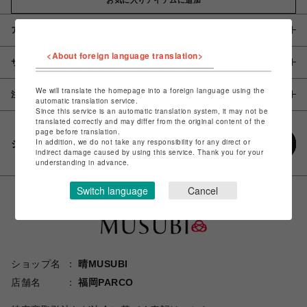
アイテム説明 / 素材
<About foreign language translation>
サイズ
We will translate the homepage into a foreign language using the
注意事項
automatic translation service.
Since this service is an automatic translation system, it may not be
translated correctly and may differ from the original content of the
page before translation.
In addition, we do not take any responsibility for any direct or
シェアする
indirect damage caused by using this service. Thank you for your
understanding in advance.
Switch language
Cancel
ショップ名
晴MUSUBI
店舗名
福岡PARCO