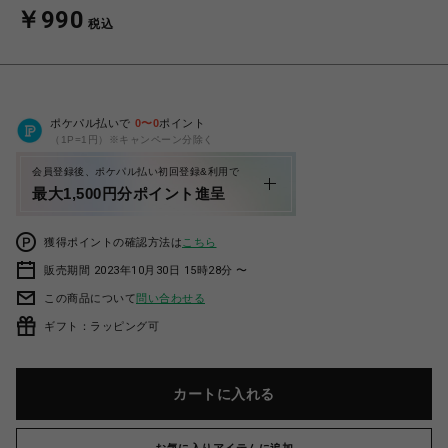
￥990
税込
ポケパル払いで
0
〜
0
ポイント
（1P=1円）※キャンペーン分除く
会員登録後、ポケパル払い初回登録&利用で
最大1,500円分ポイント進呈
獲得ポイントの確認方法は
こちら
販売期間 2023年10月30日 15時28分 〜
この商品について
問い合わせる
ギフト：ラッピング可
カートに入れる
お気に入りアイテムに追加