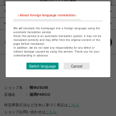
アイテム説明 / 素材
<About foreign language translation>
サイズ
We will translate the homepage into a foreign language using the
automatic translation service.
Since this service is an automatic translation system, it may not be
translated correctly and may differ from the original content of the
シェアする
page before translation.
In addition, we do not take any responsibility for any direct or
indirect damage caused by using this service. Thank you for your
understanding in advance.
Switch language
Cancel
ショップ名
晴MUSUBI
店舗名
福岡PARCO
特定商取引法など法令に基づく表記は
こちら
ショップお問い合わせは
こちら