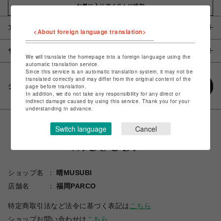
お気に入りアイテムに追加
アイテム説明 / 素材
<About foreign language translation>
サイズ
We will translate the homepage into a foreign language using the
automatic translation service.
Since this service is an automatic translation system, it may not be
translated correctly and may differ from the original content of the
シェアする
page before translation.
In addition, we do not take any responsibility for any direct or
indirect damage caused by using this service. Thank you for your
understanding in advance.
Switch language
Cancel
ショップ名
晴MUSUBI
店舗名
福岡PARCO
特定商取引法など法令に基づく表記は
こちら
ショップお問い合わせは
こちら