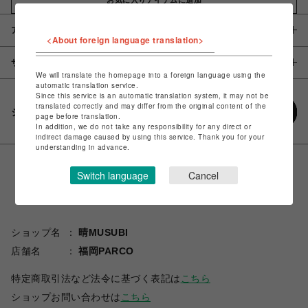
アイテム説明 / 素材
<About foreign language translation>
サイズ
We will translate the homepage into a foreign language using the
automatic translation service.
Since this service is an automatic translation system, it may not be
translated correctly and may differ from the original content of the
シェアする
page before translation.
In addition, we do not take any responsibility for any direct or
indirect damage caused by using this service. Thank you for your
understanding in advance.
Switch language
Cancel
ショップ名
晴MUSUBI
店舗名
福岡PARCO
特定商取引法など法令に基づく表記は
こちら
ショップお問い合わせは
こちら