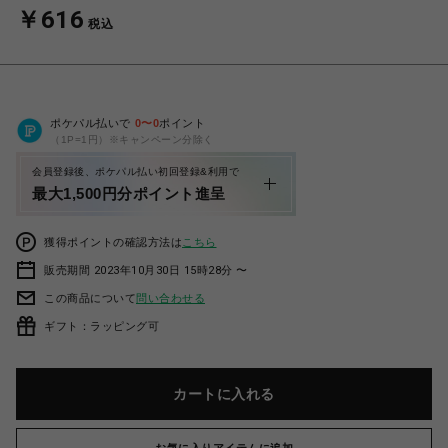
￥616
税込
ポケパル払いで
0
〜
0
ポイント
（1P=1円）※キャンペーン分除く
会員登録後、ポケパル払い初回登録&利用で
最大1,500円分ポイント進呈
獲得ポイントの確認方法は
こちら
販売期間 2023年10月30日 15時28分 〜
この商品について
問い合わせる
ギフト：ラッピング可
カートに入れる
お気に入りアイテムに追加