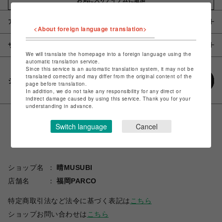
アイテム説明 / 素材
<About foreign language translation>
サイズ
We will translate the homepage into a foreign language using the
automatic translation service.
Since this service is an automatic translation system, it may not be
translated correctly and may differ from the original content of the
シェアする
page before translation.
In addition, we do not take any responsibility for any direct or
indirect damage caused by using this service. Thank you for your
understanding in advance.
Switch language
Cancel
ショップ名
晴MUSUBI
店舗名
福岡PARCO
特定商取引法など法令に基づく表記は
こちら
ショップお問い合わせは
こちら