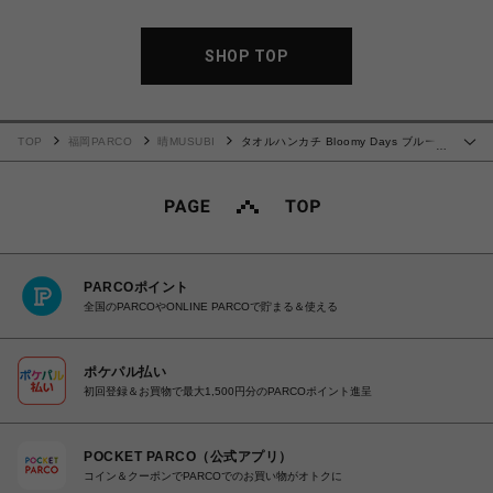
SHOP TOP
TOP
福岡PARCO
晴MUSUBI
タオルハンカチ Bloomy Days ブルーミ
…
ーデイズ
PARCOポイント
全国のPARCOやONLINE PARCOで貯まる＆使える
ポケパル払い
初回登録＆お買物で最大1,500円分のPARCOポイント進呈
POCKET PARCO（公式アプリ）
コイン＆クーポンでPARCOでのお買い物がオトクに