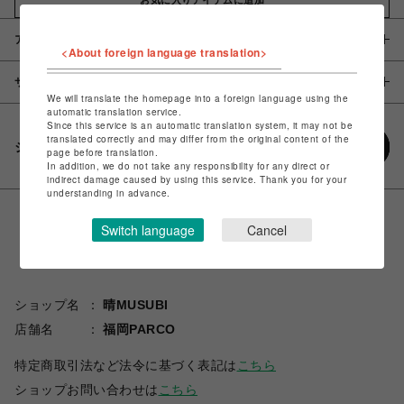
アイテム説明 / 素材
<About foreign language translation>
サイズ
We will translate the homepage into a foreign language using the
automatic translation service.
Since this service is an automatic translation system, it may not be
translated correctly and may differ from the original content of the
シェアする
page before translation.
In addition, we do not take any responsibility for any direct or
indirect damage caused by using this service. Thank you for your
understanding in advance.
Switch language
Cancel
ショップ名
晴MUSUBI
店舗名
福岡PARCO
特定商取引法など法令に基づく表記は
こちら
ショップお問い合わせは
こちら