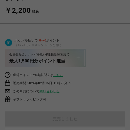
￥2,200
税込
ポケパル払いで
0
〜
0
ポイント
（1P=1円）※キャンペーン分除く
会員登録後、ポケパル払い初回登録&利用で
最大1,500円分ポイント進呈
獲得ポイントの確認方法は
こちら
販売期間 2024年02月15日 11時29分 〜
この商品について
問い合わせる
ギフト：ラッピング可
完売しました