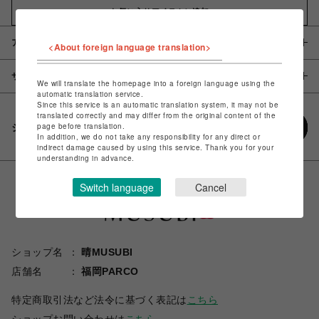
お気に入りアイテムに追加
アイテム説明 / 素材
<About foreign language translation>
サイズ
We will translate the homepage into a foreign language using the
automatic translation service.
Since this service is an automatic translation system, it may not be
translated correctly and may differ from the original content of the
page before translation.
シェアする
In addition, we do not take any responsibility for any direct or
indirect damage caused by using this service. Thank you for your
understanding in advance.
Switch language
Cancel
ショップ名
晴MUSUBI
店舗名
福岡PARCO
特定商取引法など法令に基づく表記は
こちら