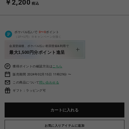
￥2,200
税込
ポケパル払いで
0
〜
0
ポイント
（1P=1円）※キャンペーン分除く
会員登録後、ポケパル払い初回登録&利用で
最大1,500円分ポイント進呈
獲得ポイントの確認方法は
こちら
販売期間 2024年02月15日 11時29分 〜
この商品について
問い合わせる
ギフト：ラッピング可
カートに入れる
お気に入りアイテムに追加