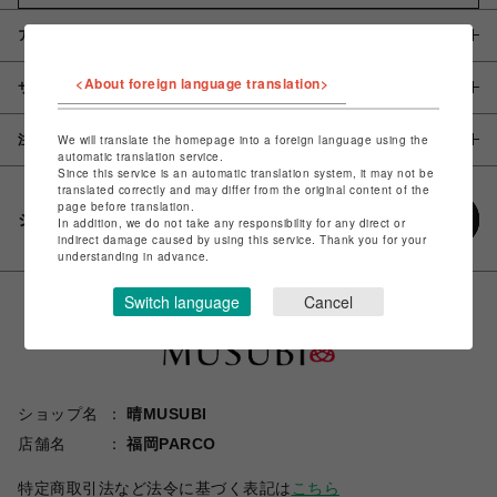
アイテム説明 / 素材
<About foreign language translation>
サイズ
注意事項
We will translate the homepage into a foreign language using the
automatic translation service.
Since this service is an automatic translation system, it may not be
translated correctly and may differ from the original content of the
page before translation.
シェアする
In addition, we do not take any responsibility for any direct or
indirect damage caused by using this service. Thank you for your
understanding in advance.
Switch language
Cancel
ショップ名
晴MUSUBI
店舗名
福岡PARCO
特定商取引法など法令に基づく表記は
こちら