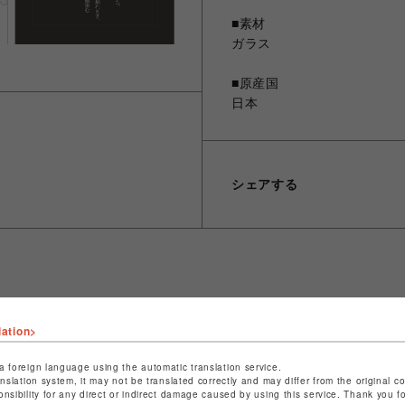
■素材
ガラス
■原産国
日本
シェアする
ショップ名
晴MUSUBI
lation>
店舗名
福岡PARCO
a foreign language using the automatic translation service.
特定商取引法など法令に基づく表記は
こちら
anslation system, it may not be translated correctly and may differ from the original c
onsibility for any direct or indirect damage caused by using this service. Thank you 
ショップお問い合わせは
こちら