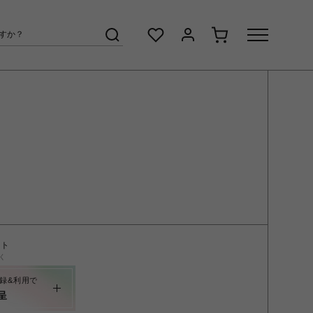
ント
く
録&利用で
呈