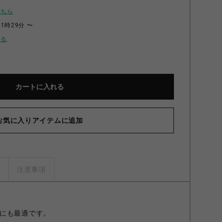
こちら
11時29分 〜
せる
カートに入れる
お気に入りアイテムに追加
プレミアム桜オールド
ズ
注意事項
にも最適です。