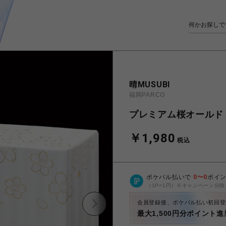
晴MUSUBI
福岡PARCO
プレミアム桜オールド
￥1,980
税込
ポケパル払いで
0
〜
0
ポイ
（1P=1円）※キャンペーン分除
会員登録後、ポケパル払い初回登
最大1,500円分ポイント進